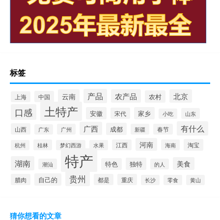
标签
产品
云南
农产品
北京
农村
中国
上海
土特产
口感
安徽
家乡
宋代
山东
小吃
有什么
广西
成都
山西
广州
新疆
春节
广东
河南
淘宝
桂林
江西
海南
杭州
梦幻西游
水果
特产
湖南
美食
独特
特色
潮汕
的人
贵州
自己的
腊肉
都是
重庆
长沙
零食
黄山
猜你想看的文章