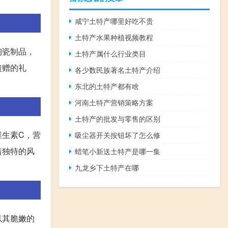
咸宁土特产哪里好吃不贵
土特产水果种植视频教程
陶瓷制品，
土特产属什么行业类目
馈赠的礼
各少数民族著名土特产介绍
东北的土特产都有啥
河南土特产营销策略方案
土特产的批发与零售的区别
维生素C，营
吸尘器开关按钮坏了怎么修
着独特的风
蜡笔小新送土特产是哪一集
九龙乡下土特产在哪
以其脆嫩的