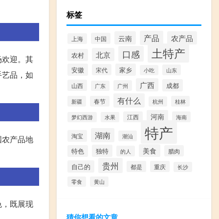
标签
产品
云南
农产品
中国
上海
土特产
口感
北京
农村
场欢迎。其
安徽
家乡
宋代
山东
小吃
手艺品，如
广西
成都
山西
广州
广东
有什么
新疆
春节
桂林
杭州
河南
江西
海南
梦幻西游
水果
特产
湖南
淘宝
潮汕
国农产品地
美食
独特
特色
腊肉
的人
贵州
自己的
都是
重庆
长沙
零食
黄山
色，既展现
猜你想看的文章