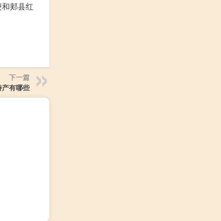
梗和郏县红
下一篇
特产有哪些