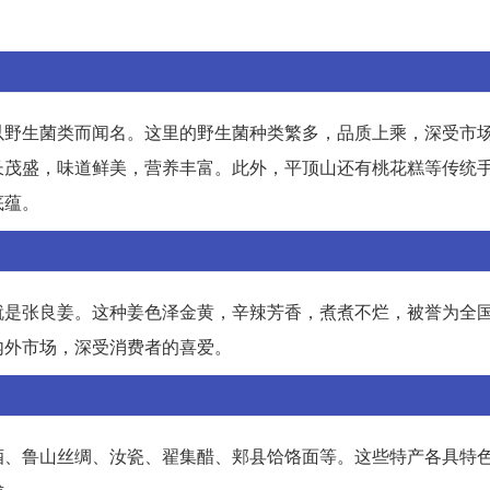
以野生菌类而闻名。这里的野生菌种类繁多，品质上乘，深受市
长茂盛，味道鲜美，营养丰富。此外，平顶山还有桃花糕等传统
底蕴。
就是张良姜。这种姜色泽金黄，辛辣芳香，煮煮不烂，被誉为全
内外市场，深受消费者的喜爱。
酒、鲁山丝绸、汝瓷、翟集醋、郏县饸饹面等。这些特产各具特