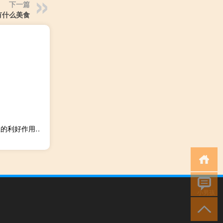
下一篇
有什么美食
比特币期货周一涨超6%“SEC批准现货比特币ETF”乌龙消息的利好作用昙花一现
小男孩