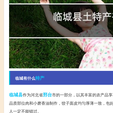
特产
临城有什么
临城县
邢台
作为河北省
市的一部分，以其丰富的农产品享
品质部位肉和小磨香油制作，饺子面皮均匀厚薄一致，包
人一定不能错过。