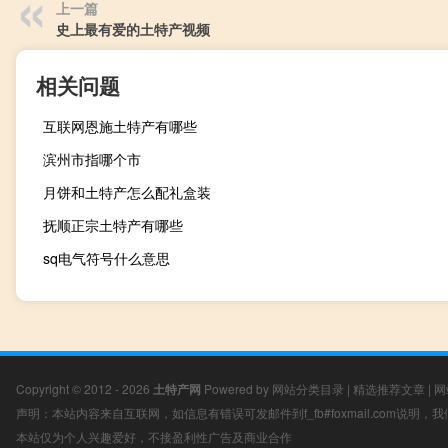
上一篇
史上最有爱的土特产视频
相关问题
互联网恩施土特产有哪些
滨州市指哪个市
月饼和土特产怎么配礼盒装
抚顺正宗土特产有哪些
sq电气符号什么意思
Copyright © 2012 - 2026
土特产网
Powered by
网站分类目录
|
精选推荐文章
|
网
声明：本站内容来自互联网，如信息有错误可发邮件到f_fb#foxmail.com说明
本站仅为个人兴趣爱好，不接盈利性广告及商业合作