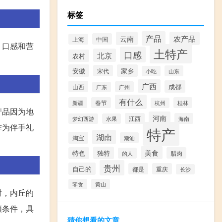
标签
产品
云南
农产品
中国
上海
、口感和营
土特产
口感
北京
农村
安徽
家乡
宋代
山东
小吃
广西
成都
山西
广州
广东
有什么
新疆
春节
桂林
杭州
产品因为地
河南
江西
海南
梦幻西游
水果
作为伴手礼
特产
湖南
淘宝
潮汕
美食
独特
特色
腊肉
的人
贵州
自己的
都是
重庆
长沙
零食
黄山
时，内丘的
壤条件，具
猜你想看的文章