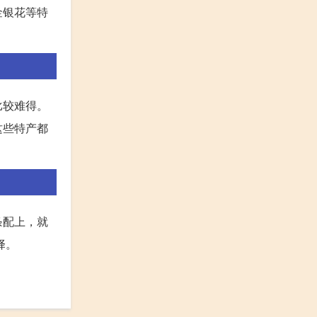
金银花等特
比较难得。
这些特产都
条配上，就
择。