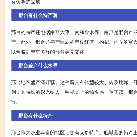
有优异的品质。
邢台有什么特产啊
邢台的特产还包括南宫大枣、南和金米等。南宫是邢台市
产。此外，邢台还盛产巨鹿的串枝红杏、枸杞、内丘的富
以领略到丰富多样的邢台美食文化。
邢台盛产什么水果
邢台地区盛产泽畔藕。这种藕具有体型较大、肉质脆嫩、
则，其特殊的形态给人一种视觉上的愉悦感。除了藕，邢
富。
邢台有什么特产
邢台作为农业丰富的地区，拥有众多特产。临城县的特产