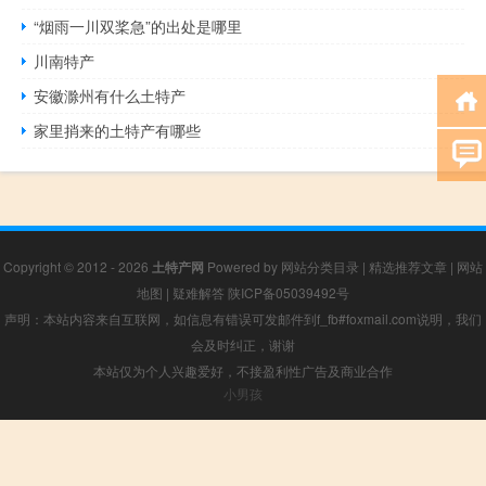
“烟雨一川双桨急”的出处是哪里
川南特产
安徽滁州有什么土特产
家里捎来的土特产有哪些
Copyright © 2012 - 2026
土特产网
Powered by
网站分类目录
|
精选推荐文章
|
网站
地图
|
疑难解答
陕ICP备05039492号
声明：本站内容来自互联网，如信息有错误可发邮件到f_fb#foxmail.com说明，我们
会及时纠正，谢谢
本站仅为个人兴趣爱好，不接盈利性广告及商业合作
小男孩