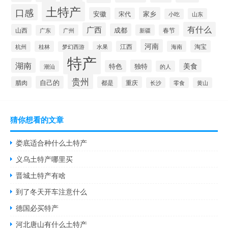
土特产
口感
安徽
家乡
宋代
山东
小吃
有什么
广西
成都
山西
广州
新疆
春节
广东
河南
淘宝
桂林
江西
海南
杭州
梦幻西游
水果
特产
湖南
美食
独特
特色
潮汕
的人
贵州
自己的
腊肉
都是
重庆
长沙
零食
黄山
猜你想看的文章
娄底适合种什么土特产
义乌土特产哪里买
晋城土特产有啥
到了冬天开车注意什么
德国必买特产
河北唐山有什么土特产