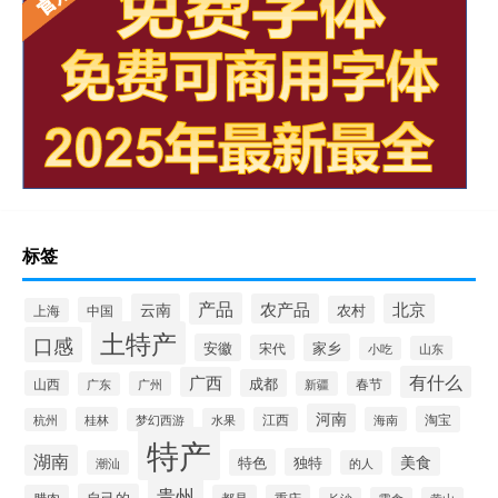
标签
产品
云南
农产品
北京
农村
中国
上海
土特产
口感
安徽
家乡
宋代
山东
小吃
有什么
广西
成都
山西
广州
新疆
春节
广东
河南
淘宝
桂林
江西
海南
杭州
梦幻西游
水果
特产
湖南
美食
独特
特色
潮汕
的人
贵州
自己的
腊肉
都是
重庆