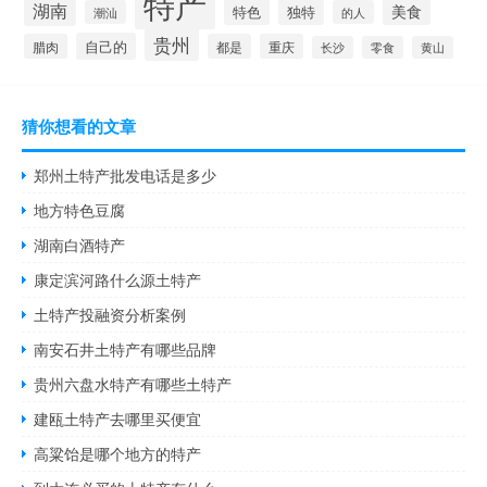
特产
湖南
美食
独特
特色
潮汕
的人
贵州
自己的
腊肉
都是
重庆
长沙
零食
黄山
猜你想看的文章
郑州土特产批发电话是多少
地方特色豆腐
湖南白酒特产
康定滨河路什么源土特产
土特产投融资分析案例
南安石井土特产有哪些品牌
贵州六盘水特产有哪些土特产
建瓯土特产去哪里买便宜
高粱饴是哪个地方的特产