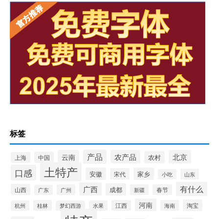
标签
产品
云南
农产品
北京
农村
中国
上海
土特产
口感
安徽
家乡
宋代
山东
小吃
有什么
广西
成都
山西
广州
新疆
春节
广东
河南
淘宝
桂林
江西
海南
杭州
梦幻西游
水果