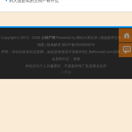
到大连必买的土特产有什么
Copyright © 2012 - 2026
土特产网
Powered by
网站分类目录
|
精选推荐文章
|
网站
地图
|
疑难解答
陕ICP备05039492号
声明：本站内容来自互联网，如信息有错误可发邮件到f_fb#foxmail.com说明，我们
会及时纠正，谢谢
本站仅为个人兴趣爱好，不接盈利性广告及商业合作
小男孩