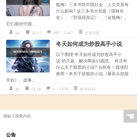
瓶梅》三本书对中国社会，人文关系有
什么影响? 这三本书分别是《儒林外
史》，《官场现形记》，《金瓶梅》。
它们都对中国...
djz
02-17
569
667
文章列表
冬天如何成为炒股高手小说
以下围绕“冬天如何成为炒股高手小
说”的主题，解决网友们困惑。 有没有
什么关于股票的小说? 当然有！我强烈
推荐一本关于炒股的小说《暴富从炒股
开始》。故事...
dtr
02-08
0
876
春节2024
☚
公告