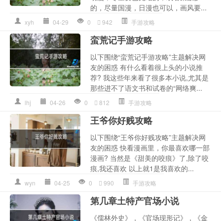
的，尽量国漫，日漫也可以，画风要...
xyh
04-29
0
942
手游攻略
蛮荒记手游攻略
以下围绕“蛮荒记手游攻略”主题解决网
友的困惑 有什么看着很上头的小说推
荐? 我这些年来看了很多本小说,尤其是
那些进不了语文书和试卷的“网络爽...
lhj
04-26
0
812
手游攻略
王爷你好贱攻略
以下围绕“王爷你好贱攻略”主题解决网
友的困惑 快看漫画里，你最喜欢哪一部
漫画? 当然是《甜美的咬痕》了,除了咬
痕,我还喜欢 以上就1是我喜欢的...
wyn
04-25
0
990
手游攻略
第几章土特产官场小说
《儒林外史》，《官场现形记》，《金