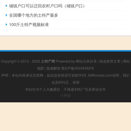
城镇户口可以迁回农村户口吗（城镇户口）
全国哪个地方的土特产最多
100斤土特产视频标准
Copyright © 2012 - 2026
土特产网
Powered by
网站分类目录
|
精选推荐文章
|
网站
地图
|
疑难解答
陕ICP备05039492号
声明：本站内容来自互联网，如信息有错误可发邮件到f_fb#foxmail.com说明，我们
会及时纠正，谢谢
本站仅为个人兴趣爱好，不接盈利性广告及商业合作
小男孩