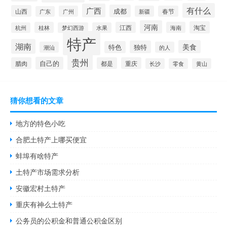
有什么
广西
成都
山西
广州
新疆
春节
广东
河南
淘宝
桂林
江西
海南
杭州
梦幻西游
水果
特产
湖南
美食
独特
特色
潮汕
的人
贵州
自己的
腊肉
都是
重庆
长沙
零食
黄山
猜你想看的文章
地方的特色小吃
合肥土特产上哪买便宜
蚌埠有啥特产
土特产市场需求分析
安徽宏村土特产
重庆有神么土特产
公务员的公积金和普通公积金区别