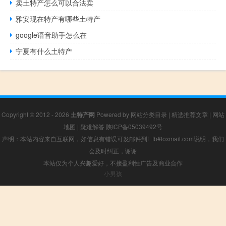
卖土特产怎么可以合法卖
雅安现在特产有哪些土特产
google语音助手怎么在
宁夏有什么土特产
Copyright © 2012 - 2026
土特产网
Powered by
网站分类目录
|
精选推荐文章
|
网站
地图
|
疑难解答
陕ICP备05039492号
声明：本站内容来自互联网，如信息有错误可发邮件到f_fb#foxmail.com说明，我们
会及时纠正，谢谢
本站仅为个人兴趣爱好，不接盈利性广告及商业合作
小男孩