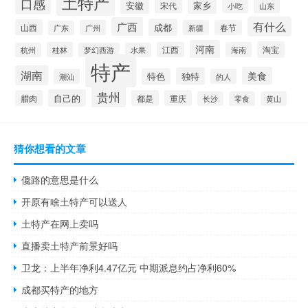
土特产
口感
安徽
家乡
宋代
山东
小吃
有什么
广西
成都
山西
广州
新疆
春节
广东
河南
淘宝
桂林
江西
海南
杭州
梦幻西游
水果
特产
湖南
美食
独特
特色
潮汕
的人
贵州
自己的
腊肉
都是
重庆
长沙
零食
黄山
猜你想看的文章
儳路的意思是什么
开原有啥土特产可以送人
土特产在网上卖吗
直播卖土特产前景好吗
卫龙：上半年净利4.47亿元 中期派息约占净利60%
成都买特产的地方