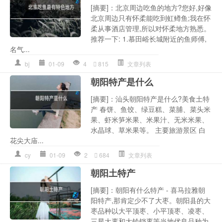
[摘要]：北京周边吃鱼的地方?您好,好像
北京周边只有怀柔能吃到虹鳟鱼;我在怀
柔从事酒店管理,所以对怀柔地方熟悉。
推荐一下: 1.慕田峪长城附近的鱼师傅,
名气...
bj
01-09
4
815
文章列表
朝阳特产是什么
[摘要]：汕头朝阳特产是什么?美食土特
产 春饼、鱼饺、绿豆糕、菜脯、菜头米
果、虾米笋米果、米果汁、无米米果、
水晶球、草米果等。 主要旅游景区 白
花尖大庙...
cy
01-09
2
684
文章列表
朝阳土特产
[摘要]：朝阳有什么特产 - 喜马拉雅朝
阳特产,那肯定少不了大枣。朝阳县的大
枣品种以大平顶枣、小平顶枣、凌枣、
三星大枣和大铃铛枣等当地优良品种为