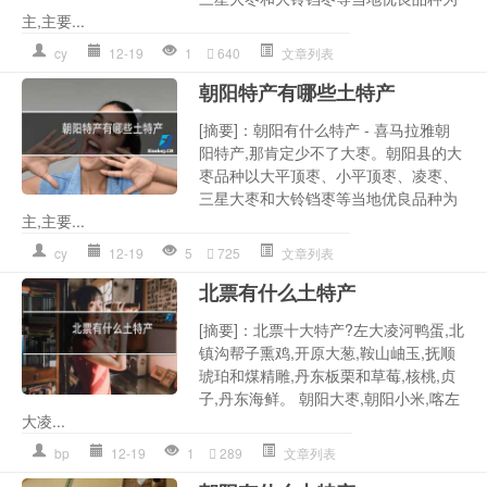
主,主要...
cy
12-19
1
640
文章列表
朝阳特产有哪些土特产
[摘要]：朝阳有什么特产 - 喜马拉雅朝
阳特产,那肯定少不了大枣。朝阳县的大
枣品种以大平顶枣、小平顶枣、凌枣、
三星大枣和大铃铛枣等当地优良品种为
主,主要...
cy
12-19
5
725
文章列表
北票有什么土特产
[摘要]：北票十大特产?左大凌河鸭蛋,北
镇沟帮子熏鸡,开原大葱,鞍山岫玉,抚顺
琥珀和煤精雕,丹东板栗和草莓,核桃,贞
子,丹东海鲜。 朝阳大枣,朝阳小米,喀左
大凌...
bp
12-19
1
289
文章列表