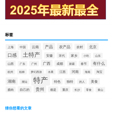
标签
产品
云南
农产品
北京
农村
中国
上海
土特产
口感
安徽
家乡
宋代
山东
小吃
有什么
广西
成都
山西
广州
新疆
春节
广东
河南
淘宝
桂林
江西
海南
杭州
梦幻西游
水果
特产
湖南
美食
独特
特色
潮汕
的人
贵州
自己的
腊肉
都是
重庆
长沙
零食
黄山
猜你想看的文章