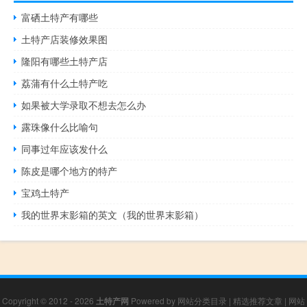
富硒土特产有哪些
土特产店装修效果图
隆阳有哪些土特产店
荔蒲有什么土特产吃
如果被大学录取不想去怎么办
露珠像什么比喻句
同事过年应该发什么
陈皮是哪个地方的特产
宝鸡土特产
我的世界末影箱的英文（我的世界末影箱）
Copyright © 2012 - 2026
土特产网
Powered by
网站分类目录
|
精选推荐文章
|
网站