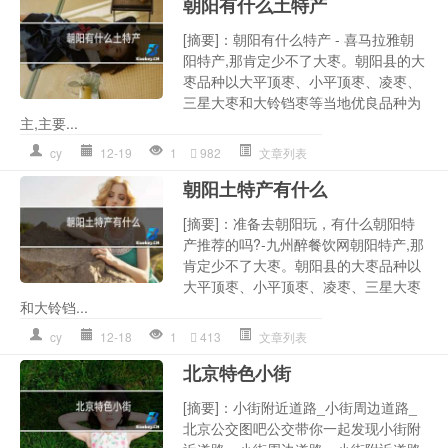
朝阳有什么土特产
[摘要]：朝阳有什么特产 - 喜马拉雅朝
阳特产,那肯定少不了大枣。朝阳县的大
枣品种以大平顶枣、小平顶枣、凌枣、
三星大枣和大铃铛枣等当地优良品种为
主,主要...
cy
12-19
1
982
文章列表
朝阳土特产有什么
[摘要]：准备去朝阳玩，有什么朝阳特
产推荐的吗?-九州醉餐饮网朝阳特产,那
肯定少不了大枣。朝阳县的大枣品种以
大平顶枣、小平顶枣、凌枣、三星大枣
和大铃铛...
cy
12-18
1
413
文章列表
北京特色小街
[摘要]：小街附近道路_小街周边道路_
北京公交图吧公交带你一起发现小街附