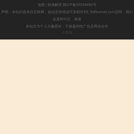
地图
|
疑难解答
陕ICP备05039492号
声明：本站内容来自互联网，如信息有错误可发邮件到f_fb#foxmail.com说明，我们
会及时纠正，谢谢
本站仅为个人兴趣爱好，不接盈利性广告及商业合作
小男孩