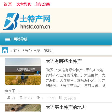
首 页
文章列表
知识分类
网站导航
>
有关“大连”的文章
- 第3页
大连有哪些土特产
[摘要]：大连有哪些特产 - 天气加大连
的特产有五彩雪花扇贝、大连虾片、大
连海参、大连鲍鱼、旅顺海虾米、大连
贝雕画、大连工艺绣品、庄河大米、咸
鱼饼子、...
dl
01-09
4
778
文章列表
大连买土特产的地方