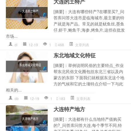
大连的土特产
[摘要]：大连有哪些特产?在哪里买?_问
答库问答大连市是临海城市,最主要的特
产就是海产品。常见的就是鱿鱼丝,墨鱼
仔,虾干,鲍鱼干,海参,烤鱼片,这些在批发
市场...
dl
12-19
1
468
文章列表
东北地域文化特征
[摘要]：举例说明民俗的主要特点_作业
帮东北民俗文化圈包括东北三省以及内
蒙古的东部 下面我们就根据东北这个地
方的气候和它的土壤特点介绍一下与此
相关的...
db
12-19
1
183
文章列表
大连特产地方
[摘要]：大连都有什么当地特产值购买
的?_问答库问答大连,每个季节不同,特