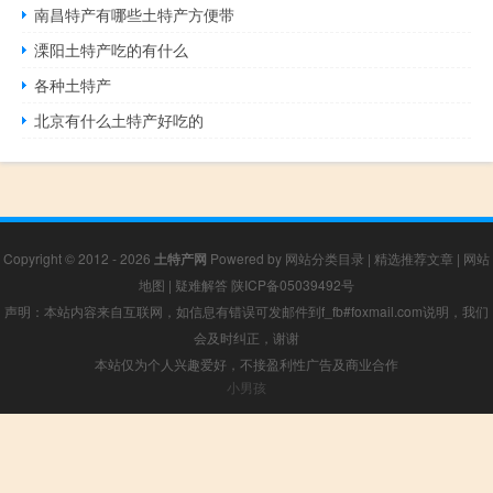
南昌特产有哪些土特产方便带
溧阳土特产吃的有什么
各种土特产
北京有什么土特产好吃的
Copyright © 2012 - 2026
土特产网
Powered by
网站分类目录
|
精选推荐文章
|
网站
地图
|
疑难解答
陕ICP备05039492号
声明：本站内容来自互联网，如信息有错误可发邮件到f_fb#foxmail.com说明，我们
会及时纠正，谢谢
本站仅为个人兴趣爱好，不接盈利性广告及商业合作
小男孩