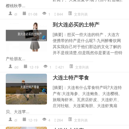
樱桃秋季...
dl
01-08
1
844
文章列表
到大连必买的土特产
[摘要]：想买一些大连的特产，大连方
便携带的特产是什么呢?-九州醉餐饮网
其实我自己对于他们那边的文化了解的
并不是很清楚,但是既然你是要送一些特
产给朋友...
dd
12-19
1
421
文章列表
大连土特产零食
[摘要]：大连有什么零食特产吗?大连特
产有:大连海参、大连鲍鱼、大连樱桃、
旅顺海虾米、瓦房店虾皮、大连虾片、
庄河牡蛎、大连紫海胆、大连虾夷扇
贝、大连苹...
dl
12-19
4
264
文章列表