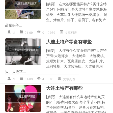
[摘要]：在大连哪里能买特产?买什么特
产好?_问答库问答大连特产主要就是海
鲜类。火车站前大连商场一楼,海参、鲍
鱼、烤鱼片、虾干、扇贝丁、各种海产
品罐头等...
dl
01-09
0
989
文章列表
大连土特产零食有哪些
[摘要]：大连有什么零食特产吗?大连特
产有:大连海参、大连鲍鱼、大连樱桃、
旅顺海虾米、瓦房店虾皮、大连虾片、
庄河牡蛎、大连紫海胆、大连虾夷扇
贝、大连苹...
dl
01-09
4
80
文章列表
大连土特产有哪些
[摘要]：大连都有什么当地特产值购买
的?_问答库问答大连,每个季节不同,特
产不同春季:鱿鱼丝、烤鱼片春末秋初:
虾爬子、大黄鱼夏季:蚬子(但不好运输),