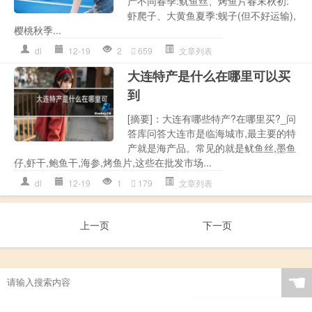
产不同春季:鱿鱼丝、烤鱼片春末秋初:
虾爬子、大黄鱼夏季:蚬子(但不好运输),
樱桃秋季...
dl
12-19
2
659
文章列表
大连特产是什么在哪里可以买
到
[摘要]：大连有哪些特产?在哪里买?_问
答库问答大连市是临海城市,最主要的特
产就是海产品。常见的就是鱿鱼丝,墨鱼
仔,虾干,鲍鱼干,海参,烤鱼片,这些在批发市场...
dl
12-19
1
179
文章列表
上一页
下一页
☚