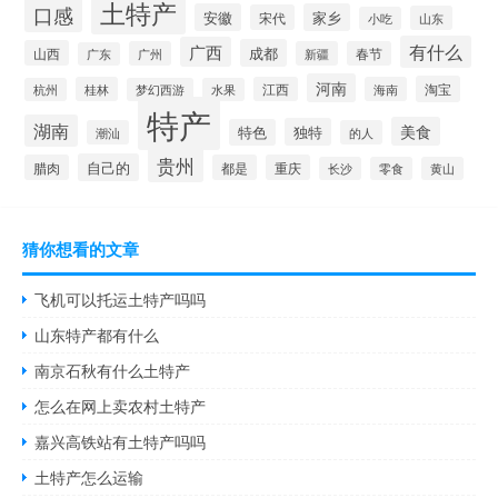
土特产
口感
安徽
家乡
宋代
山东
小吃
有什么
广西
成都
山西
广州
新疆
春节
广东
河南
淘宝
桂林
江西
海南
杭州
梦幻西游
水果
特产
湖南
美食
独特
特色
潮汕
的人
贵州
自己的
腊肉
都是
重庆
长沙
零食
黄山
猜你想看的文章
飞机可以托运土特产吗吗
山东特产都有什么
南京石秋有什么土特产
怎么在网上卖农村土特产
嘉兴高铁站有土特产吗吗
土特产怎么运输