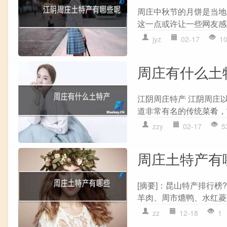
周庄中秋节的月饼是当地
这一点或许让一些网友感
jyz
02-17
1
周庄有什么土
江阴周庄特产 江阴周庄
道非常有名的传统菜肴，
zzy
02-17
5
周庄土特产有
[摘要]：昆山特产排行
羊肉、周市爊鸭、水红菱
zz
12-18
1