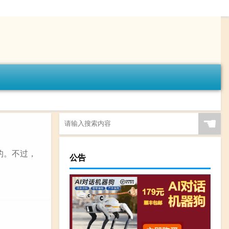
☚
的。不过，
公告