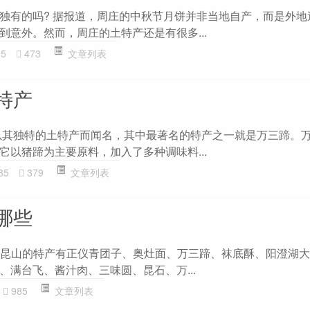
独有的吗? 据报道，周庄的中秋节月饼并非当地自产，而是外地
到意外。然而，周庄的土特产还是有很多...
05
473
文章列表
特产
以其独特的土特产而闻名，其中最著名的特产之一就是万三蹄。
它以猪蹄为主要原料，加入了多种调味料...
35
379
文章列表
哪些
榜?昆山的特产有正仪青团子、奥灶面、万三蹄、袜底酥、阳澄湖
、满台飞、酱汁肉、三味圆、昆石、万...
985
文章列表