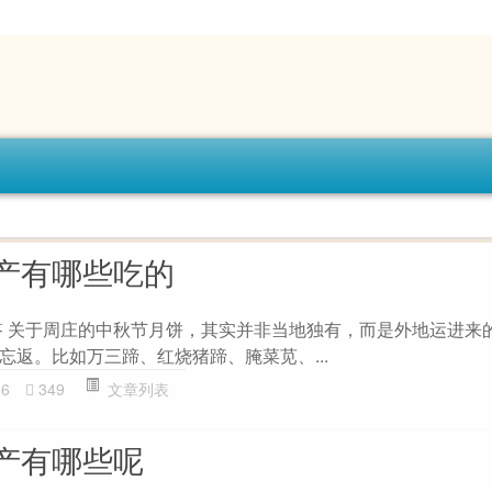
产有哪些吃的
问答 关于周庄的中秋节月饼，其实并非当地独有，而是外地运进来
忘返。比如万三蹄、红烧猪蹄、腌菜苋、...
86
349
文章列表
产有哪些呢