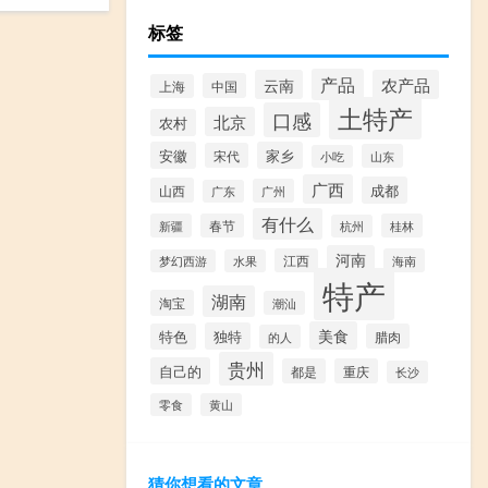
标签
产品
云南
农产品
中国
上海
土特产
口感
北京
农村
安徽
家乡
宋代
山东
小吃
广西
成都
山西
广州
广东
有什么
新疆
春节
桂林
杭州
河南
江西
海南
梦幻西游
水果
特产
湖南
淘宝
潮汕
美食
独特
特色
腊肉
的人
贵州
自己的
都是
重庆
长沙
零食
黄山
猜你想看的文章