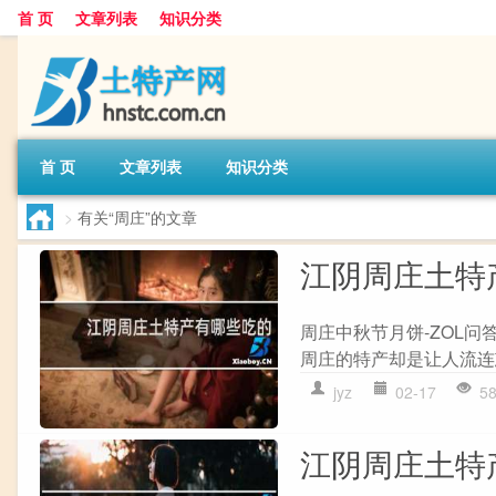
首 页
文章列表
知识分类
首 页
文章列表
知识分类
>
有关“周庄”的文章
江阴周庄土特
周庄中秋节月饼-ZOL
周庄的特产却是让人流连
jyz
02-17
5
江阴周庄土特