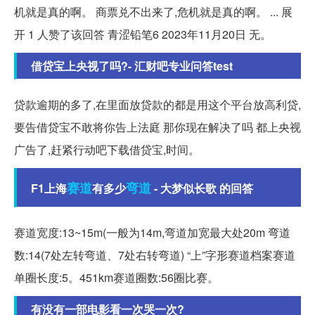
机就是真的啊。 商票兑不出来了,危机就是真的啊。 ... 展
开 1 人赞了该回答 青涩铅笔6 2023年11月20日 无。
借贷宝上央视了吗?- 汇财吧专业问答test
贷款逾期的多了,在里面放贷款的都是用这个平台放高利贷,
要告借贷宝不敢将你告上法庭 那你现在解决了吗 都上央视
广告了,赶紧行动吧下载借贷宝,时间。
赛道
弯道
F1上海
有多少
- 大梦似长歌 的回答
赛道宽度:13~15m(一般为14m,弯道加宽最大处20m 弯道
数:14(7处左转弯道、7处右转弯道) “上”字形赛道档案赛道
单圈长度:5。451km赛道圈数:56圈比赛。
有没有一部电影看一次哭一次?