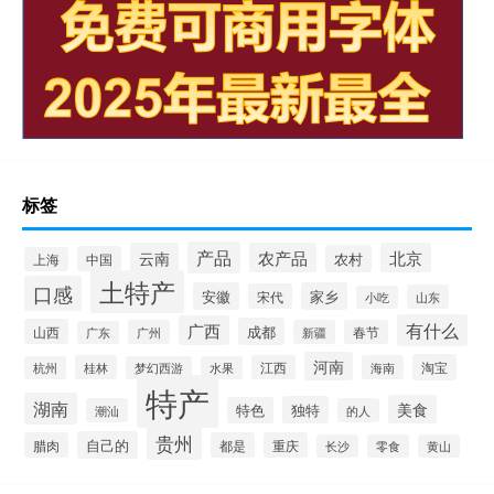
标签
产品
云南
农产品
北京
农村
中国
上海
土特产
口感
安徽
家乡
宋代
山东
小吃
有什么
广西
成都
山西
广州
新疆
春节
广东
河南
淘宝
桂林
江西
海南
杭州
梦幻西游
水果
特产
湖南
美食
独特
特色
潮汕
的人
贵州
自己的
腊肉
都是
重庆
长沙
零食
黄山