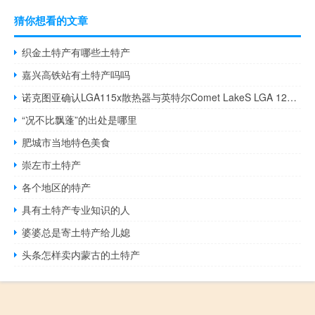
猜你想看的文章
织金土特产有哪些土特产
嘉兴高铁站有土特产吗吗
诺克图亚确认LGA115x散热器与英特尔Comet LakeS LGA 1200插槽兼容
“况不比飘蓬”的出处是哪里
肥城市当地特色美食
崇左市土特产
各个地区的特产
具有土特产专业知识的人
婆婆总是寄土特产给儿媳
头条怎样卖内蒙古的土特产