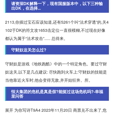
请资深DK解释一下，现有国服版本中，以下三种输
出DK，在选择...
2113,你插过宝石应该知道,还有5261个叫“法术穿透”的,关4
102于DK的符文攻1653击定位一直很模糊,不过现在好像
都认为属于“法术攻击”...... 总得来。
守财奴这关怎么过?
守财奴是游戏《地铁跑酷》中的一个特定角色。要过守财
奴这关,以下是几点建议: 尽快跑到火车上:守财奴的技能是
当他靠近火车时,他会变得无敌,并开始狂奔。所。
恒大集团的危机是真是假?能挺过这场危机吗?-幸福
里问答
展开 为你写诗T9A4 2023年11月20日 商票兑不出来了,危