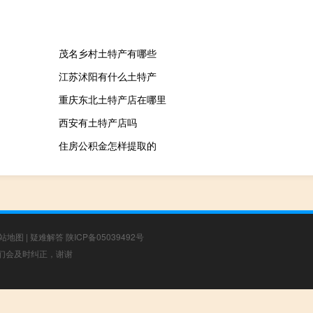
茂名乡村土特产有哪些
江苏沭阳有什么土特产
重庆东北土特产店在哪里
西安有土特产店吗
住房公积金怎样提取的
站地图
|
疑难解答
陕ICP备05039492号
，我们会及时纠正，谢谢