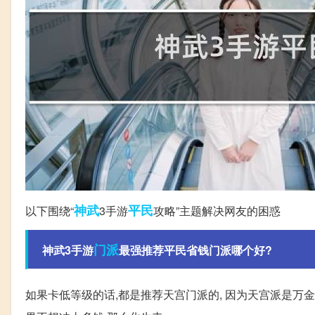
神武
平民
以下围绕“
3手游
攻略”主题解决网友的困惑
门派
神武3手游
最强推荐平民省钱门派哪个好?
如果卡低等级的话,都是推荐天宫门派的, 因为天宫派是万