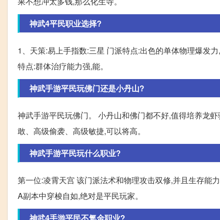
果不想冲太多钱,那么化生寺。
神武4平民职业选择?
1、天策:易上手指数:三星 门派特点:出色的单体物理爆发力,
特点:群体治疗能力强,能。
神武手游平民玩佛门还是小丹山?
神武手游平民玩佛门。 小丹山和佛门都不好,值得培养龙虾
敢、高级偷袭、高级敏捷,可以将高。
神武手游平民玩什么职业?
第一位:凌霄天宫 该门派法术和物理攻击双修,并且生存能力也
A副本中穿梭自如,绝对是平民玩家。
神武4手游平民不氪金职业?