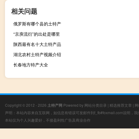
相关问题
俄罗斯有哪个县的土特产
“京庾流衍”的出处是哪里
陕西最有名十大土特产品
湖北农村土特产视频介绍
长春地方特产大全
Copyright © 2012 - 2026
土特产网
Powered by
网站分类目录
|
精选推荐文章
|
网
声明：本站内容来自互联网，如信息有错误可发邮件到f_fb#foxmail.com说明
本站仅为个人兴趣爱好，不接盈利性广告及商业合作