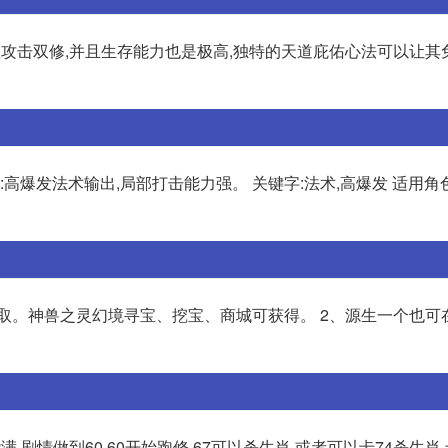
理攻击双修,并且生存能力也是极高,独特的天道庇佑心法可以让其
高爆发法术输出,局部打击能力强。 关键字:法术,高爆发 适用角
换取。神兽之灵幻境寻宝、挖宝、商城可获得。 2、源生一个也可
满,剧情做到60,60开始跑修,67可以杀生肖,或者可以卡74杀生肖