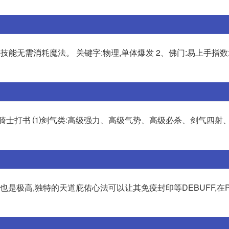
技能无需消耗魔法。 关键字:物理,单体爆发 2、佛门:易上手指数
骑士打书 ⑴剑气类:高级强力、高级气势、高级必杀、剑气四射
是极高,独特的天道庇佑心法可以让其免疫封印等DEBUFF,在P