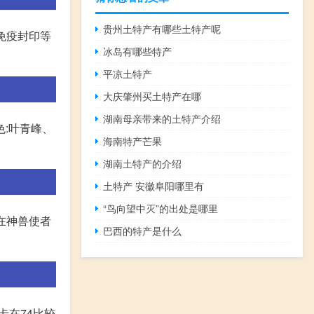
贵州土特产有哪些土特产呢
免疫封印等
冰岛有哪些特产
平凉土特产
大庆肇州买土特产在哪
湖南母亲带来的土特产介绍
色:叶青峰、
海南特产芒果
湖南土特产的介绍
土特产 安徽阜阳哪里有
“鸟向望中灭”的出处是哪里
在神兽使者
巴西的特产是什么
,卡在74比较