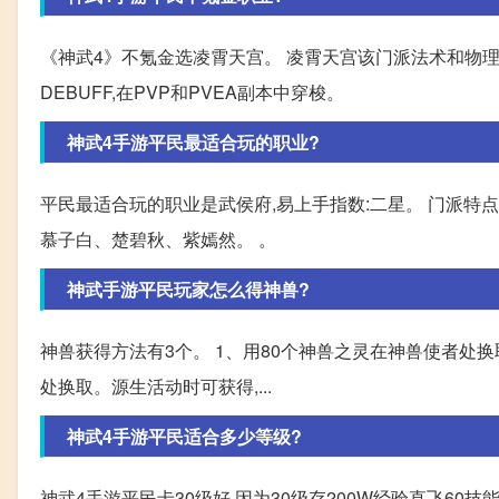
《神武4》不氪金选凌霄天宫。 凌霄天宫该门派法术和物
DEBUFF,在PVP和PVEA副本中穿梭。
神武4手游平民最适合玩的职业?
平民最适合玩的职业是武侯府,易上手指数:二星。 门派特点:
慕子白、楚碧秋、紫嫣然。 。
神武手游平民玩家怎么得神兽?
神兽获得方法有3个。 1、用80个神兽之灵在神兽使者处
处换取。源生活动时可获得,...
神武4手游平民适合多少等级?
神武4手游平民卡30级好 因为30级存200W经验直飞60技能