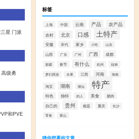
标签
产品
云南
农产品
中国
上海
:三星 门派
土特产
口感
北京
农村
安徽
家乡
宋代
山东
小吃
广西
成都
山西
广州
广东
有什么
新疆
春节
桂林
杭州
、高级勇
河南
江西
海南
梦幻西游
水果
特产
湖南
淘宝
潮汕
美食
独特
特色
腊肉
的人
贵州
自己的
都是
重庆
长沙
VP和PVE
零食
黄山
猜你想看的文章