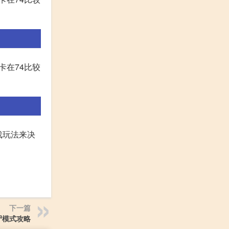
,卡在74比较
戏玩法来决
下一篇
尸模式攻略