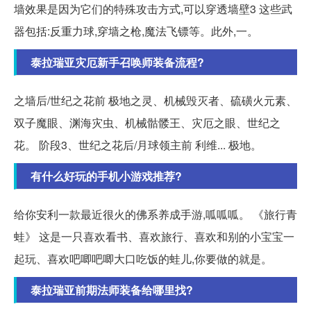
墙效果是因为它们的特殊攻击方式,可以穿透墙壁3 这些武
器包括:反重力球,穿墙之枪,魔法飞镖等。此外,一。
泰拉瑞亚灾厄新手召唤师装备流程?
之墙后/世纪之花前 极地之灵、机械毁灭者、硫磺火元素、
双子魔眼、渊海灾虫、机械骷髅王、灾厄之眼、世纪之
花。 阶段3、世纪之花后/月球领主前 利维... 极地。
有什么好玩的手机小游戏推荐?
给你安利一款最近很火的佛系养成手游,呱呱呱。 《旅行青
蛙》 这是一只喜欢看书、喜欢旅行、喜欢和别的小宝宝一
起玩、喜欢吧唧吧唧大口吃饭的蛙儿,你要做的就是。
泰拉瑞亚前期法师装备给哪里找?