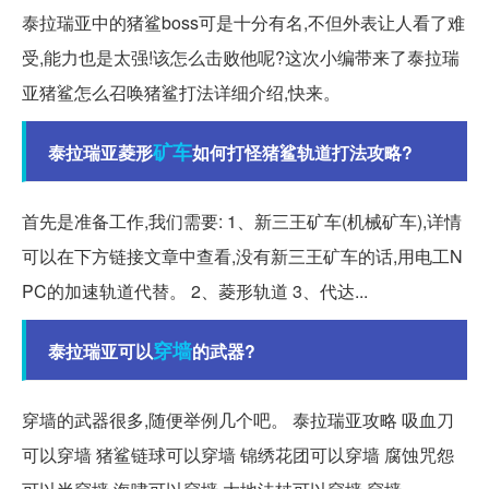
泰拉瑞亚中的猪鲨boss可是十分有名,不但外表让人看了难
受,能力也是太强!该怎么击败他呢?这次小编带来了泰拉瑞
亚猪鲨怎么召唤猪鲨打法详细介绍,快来。
矿车
泰拉瑞亚菱形
如何打怪猪鲨轨道打法攻略?
首先是准备工作,我们需要: 1、新三王矿车(机械矿车),详情
可以在下方链接文章中查看,没有新三王矿车的话,用电工N
PC的加速轨道代替。 2、菱形轨道 3、代达...
穿墙
泰拉瑞亚可以
的武器?
穿墙的武器很多,随便举例几个吧。 泰拉瑞亚攻略 吸血刀
可以穿墙 猪鲨链球可以穿墙 锦绣花团可以穿墙 腐蚀咒怨