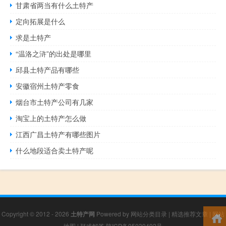
甘肃省两当有什么土特产
定向拓展是什么
求是土特产
“温洛之浒”的出处是哪里
邱县土特产品有哪些
安徽宿州土特产零食
烟台市土特产公司有几家
淘宝上的土特产怎么做
江西广昌土特产有哪些图片
什么地段适合卖土特产呢
Copyright © 2012 - 2026
土特产网
Powered by
网站分类目录
|
精选推荐文章
|
网站
地图
|
疑难解答
陕ICP备05039492号