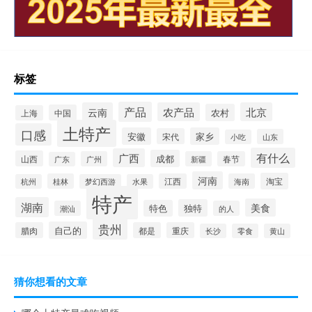
标签
产品
云南
农产品
北京
农村
中国
上海
土特产
口感
安徽
家乡
宋代
山东
小吃
有什么
广西
成都
山西
广州
新疆
春节
广东
河南
淘宝
桂林
江西
海南
杭州
梦幻西游
水果
特产
湖南
美食
独特
特色
潮汕
的人
贵州
自己的
腊肉
都是
重庆
长沙
零食
黄山
猜你想看的文章