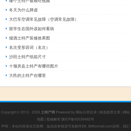
哪个土特产最难吃视频
冬天为什么脾虚
大巴车空调常见故障（空调常见故障）
留学生在国外该如何看病
烟酒土特产装修效果图
名次变形容词（名次）
沙田土特产纸箱尺寸
十堰房县土特产有哪些图片
大邑的土特产在哪里
Copyright © 2012 - 2026
土特产网
Powered by
网站分类目录
|
精选推荐文章
|
网站
地图
|
疑难解答
陕ICP备05039492号
声明：本站内容来自互联网，如信息有错误可发邮件到f_fb#foxmail.com说明，我们