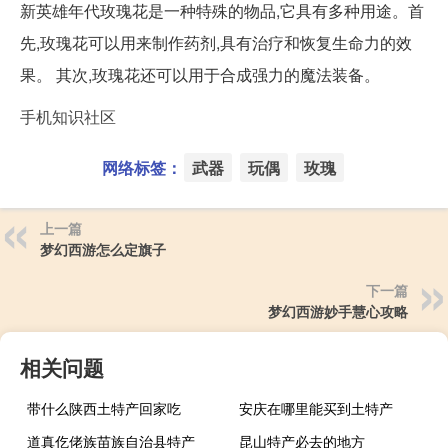
新英雄年代玫瑰花是一种特殊的物品,它具有多种用途。首
先,玫瑰花可以用来制作药剂,具有治疗和恢复生命力的效
果。 其次,玫瑰花还可以用于合成强力的魔法装备。
手机知识社区
网络标签：
武器
玩偶
玫瑰
上一篇
梦幻西游怎么定旗子
下一篇
梦幻西游妙手慧心攻略
相关问题
带什么陕西土特产回家吃
安庆在哪里能买到土特产
道真仡佬族苗族自治县特产
昆山特产必去的地方