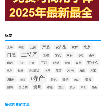
标签
产品
云南
农产品
北京
农村
中国
上海
土特产
口感
安徽
家乡
宋代
山东
小吃
有什么
广西
成都
山西
广州
新疆
春节
广东
河南
淘宝
桂林
江西
海南
杭州
梦幻西游
水果
特产
湖南
美食
独特
特色
潮汕
的人
贵州
自己的
腊肉
都是
重庆
长沙
零食
黄山
猜你想看的文章