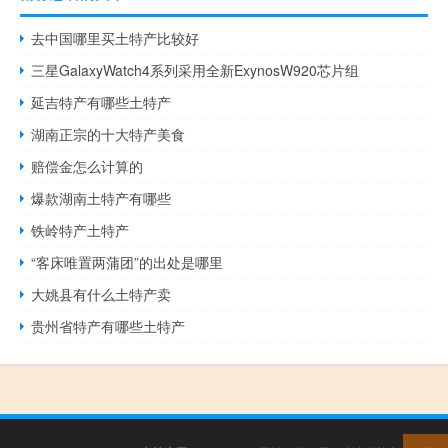
去中国哪里买土特产比较好
三星GalaxyWatch4系列采用全新ExynosW920芯片组
延吉特产有哪些土特产
湖南正宗的十大特产美食
赔偿金怎么计算的
爆款湖南土特产有哪些
铁岭特产土特产
“客床唯置两蒲团”的出处是哪里
大姚县有什么土特产卖
贵州省特产有哪些土特产