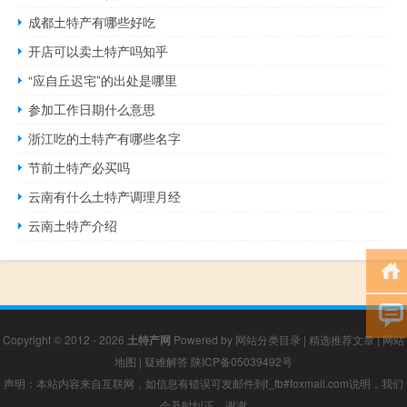
成都土特产有哪些好吃
开店可以卖土特产吗知乎
“应自丘迟宅”的出处是哪里
参加工作日期什么意思
浙江吃的土特产有哪些名字
节前土特产必买吗
云南有什么土特产调理月经
云南土特产介绍
Copyright © 2012 - 2026
土特产网
Powered by
网站分类目录
|
精选推荐文章
|
网站
地图
|
疑难解答
陕ICP备05039492号
声明：本站内容来自互联网，如信息有错误可发邮件到f_fb#foxmail.com说明，我们
会及时纠正，谢谢