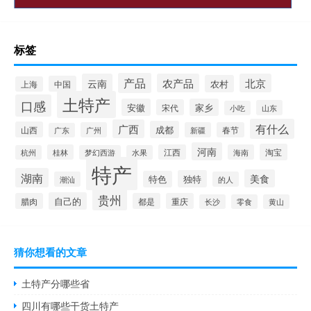
标签
产品
云南
农产品
北京
农村
中国
上海
土特产
口感
安徽
家乡
宋代
山东
小吃
有什么
广西
成都
山西
广州
新疆
春节
广东
河南
淘宝
桂林
江西
海南
杭州
梦幻西游
水果
特产
湖南
美食
独特
特色
潮汕
的人
贵州
自己的
腊肉
都是
重庆
长沙
零食
黄山
猜你想看的文章
土特产分哪些省
四川有哪些干货土特产